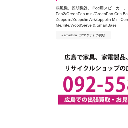
扇風機、照明機器、iPod用スピーカー
Fan2/GreenFan mini/GreenFan Crip Batte
Zeppelin/Zeppelin Air/Zeppelin Mini Com
Me/Kite/WoodServe & SmartBase
« amadana（アマダナ）の買取