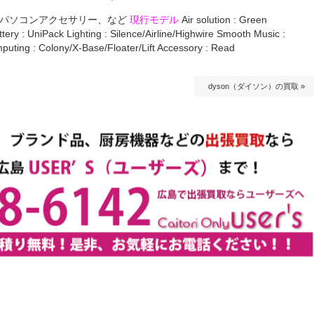
、パソコンアクセサリー、など
現行モデル
Air solution : Green
ry : UniPack Lighting : Silence/Airline/Highwire Smooth Music :
puting : Colony/X-Base/Floater/Lift Accessory : Read
dyson（ダイソン）の買取 »